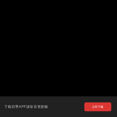
下載四季APP讓影音更順暢
立即下載