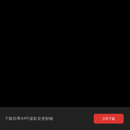
下載四季APP讓影音更順暢
立即下載