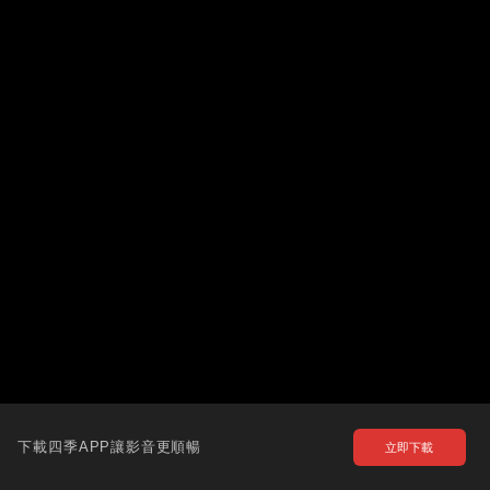
下載四季APP讓影音更順暢
立即下載