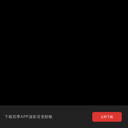
下載四季APP讓影音更順暢
立即下載