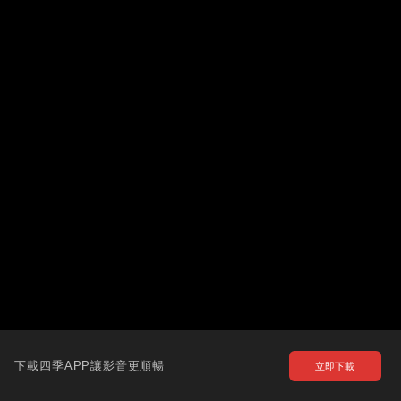
下載四季APP讓影音更順暢
立即下載