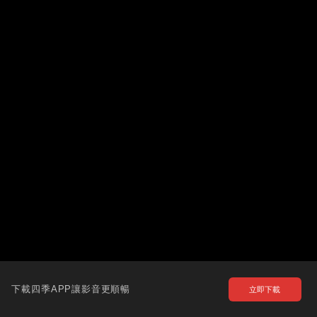
下載四季APP讓影音更順暢
立即下載