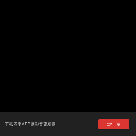
下載四季APP讓影音更順暢
立即下載