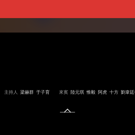
主持人
梁赫群
于子育
來賓
陸元琪
惟毅
阿虎
十方
劉韋廷