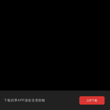
下載四季APP讓影音更順暢
立即下載