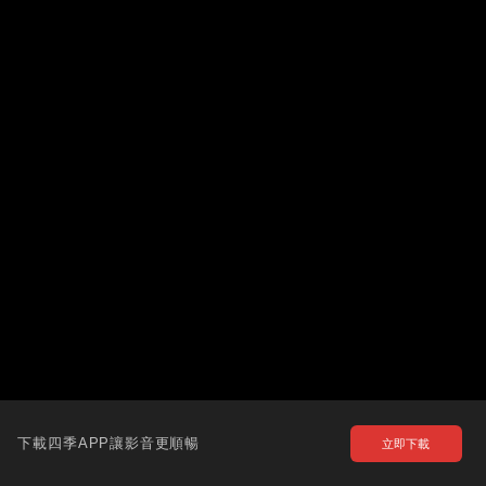
下載四季APP讓影音更順暢
立即下載