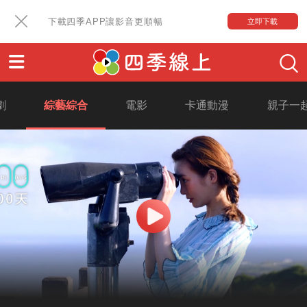
下載四季APP讓影音更順暢
立即下載
劇
綜藝綜合
電影
卡通動漫
親子一