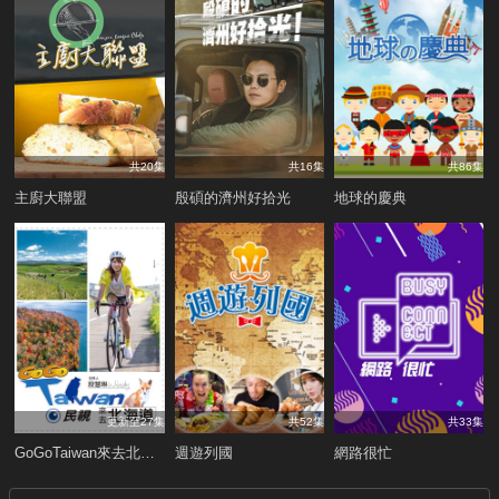
共20集
共16集
共86集
主廚大聯盟
殷碩的濟州好拾光
地球的慶典
更新至27集
共52集
共33集
GoGoTaiwan來去北海道
週遊列國
網路很忙