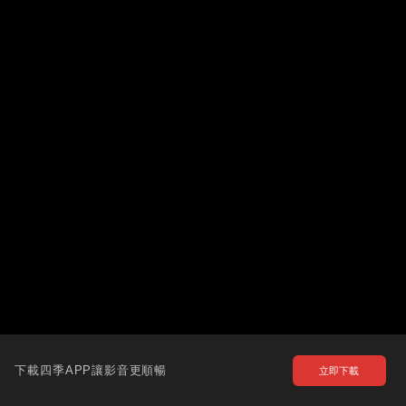
下載四季APP讓影音更順暢
立即下載