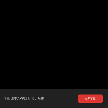
下載四季APP讓影音更順暢
立即下載