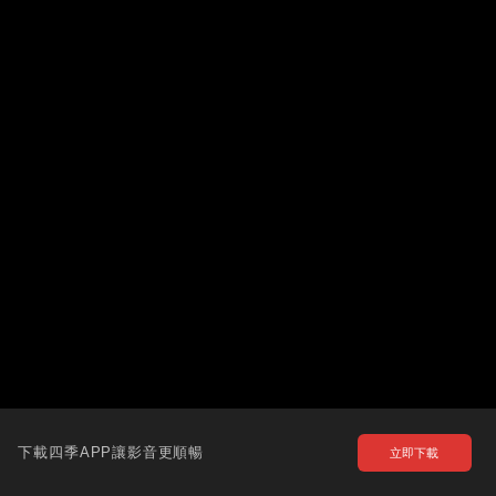
下載四季APP讓影音更順暢
立即下載