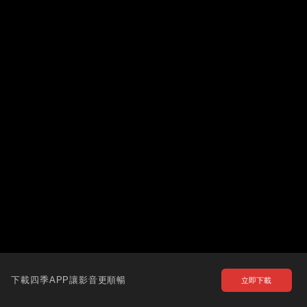
下載四季APP讓影音更順暢
立即下載