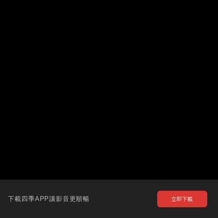
下載四季APP讓影音更順暢
立即下載