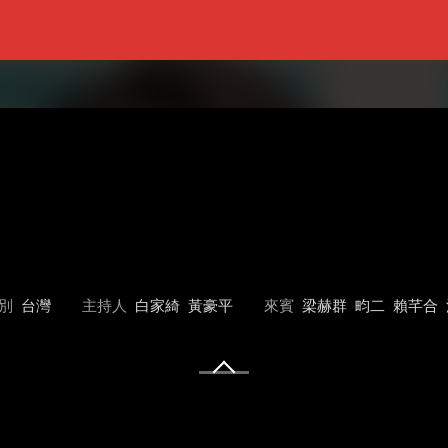
別
台灣
主持人
白家綺
黃豪平
來賓
梁赫群
畇二
賴芊合