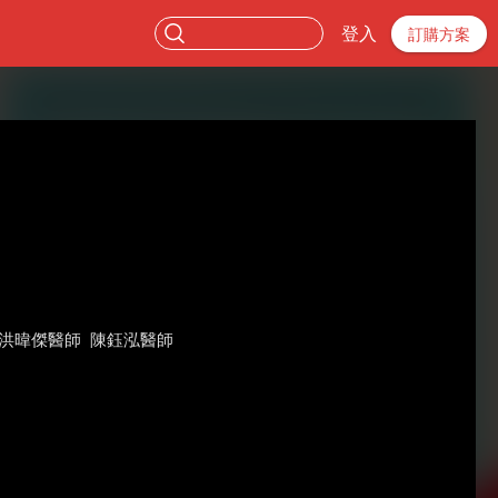
登入
訂購方案
洪暐傑醫師
陳鈺泓醫師