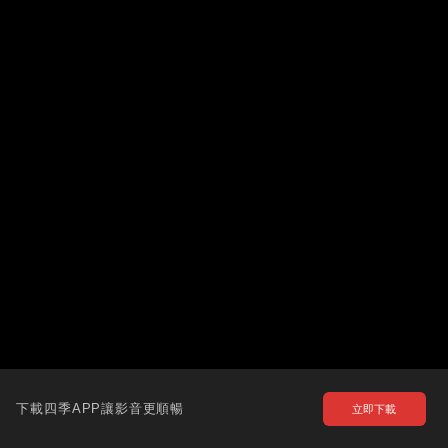
下載四季APP讓影音更順暢
立即下載