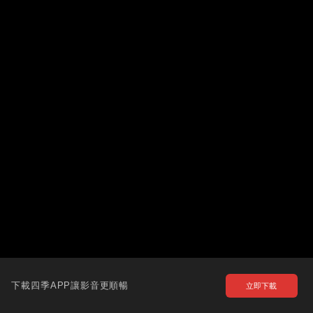
下載四季APP讓影音更順暢
立即下載