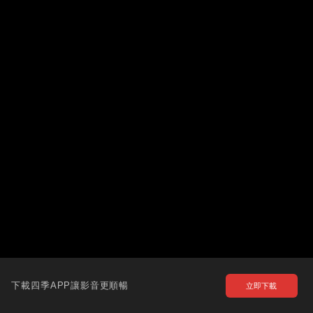
下載四季APP讓影音更順暢
立即下載