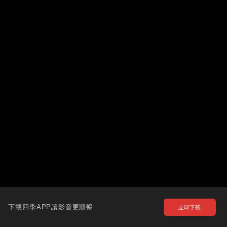
下載四季APP讓影音更順暢
立即下載