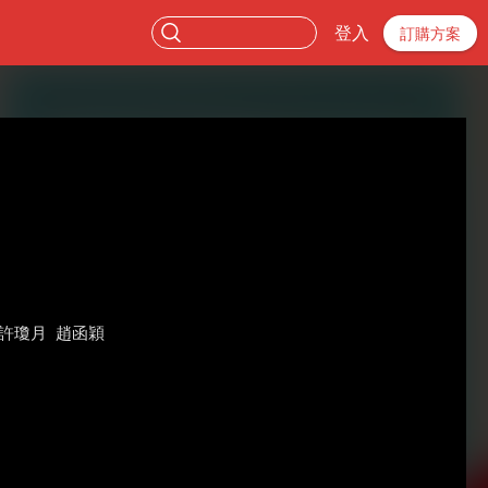
登入
訂購方案
許瓊月
趙函穎
。