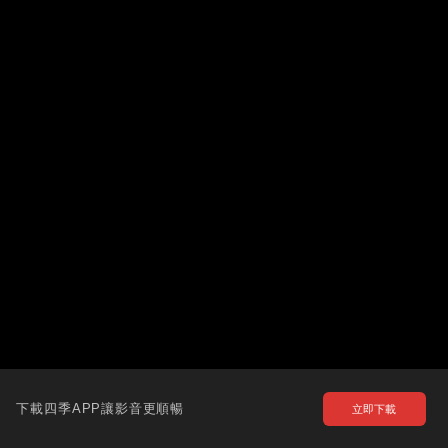
下載四季APP讓影音更順暢
立即下載