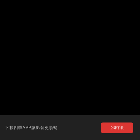
下載四季APP讓影音更順暢
立即下載