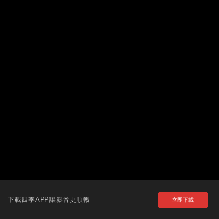
下載四季APP讓影音更順暢
立即下載