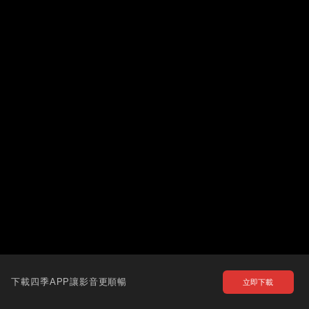
下載四季APP讓影音更順暢
立即下載