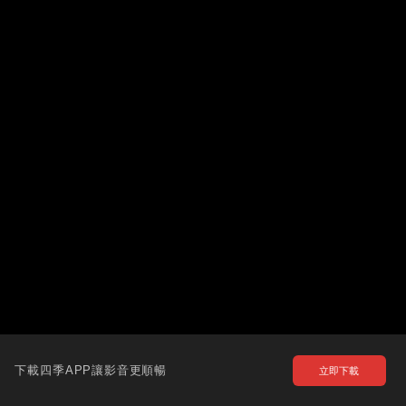
下載四季APP讓影音更順暢
立即下載