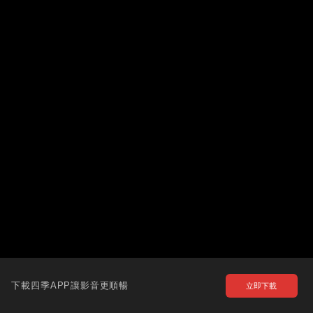
下載四季APP讓影音更順暢
立即下載