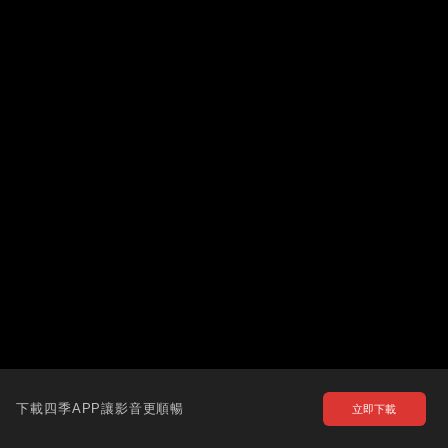
下載四季APP讓影音更順暢
立即下載