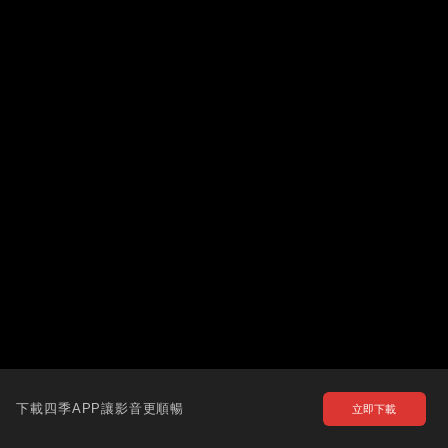
下載四季APP讓影音更順暢
立即下載