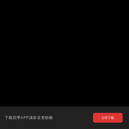
下載四季APP讓影音更順暢
立即下載