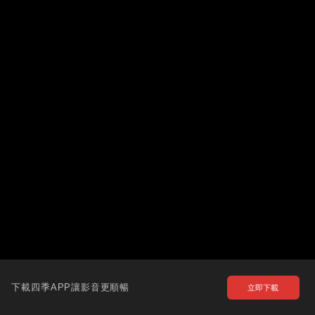
下載四季APP讓影音更順暢
立即下載