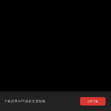
下載四季APP讓影音更順暢
立即下載