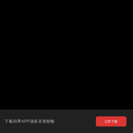
下載四季APP讓影音更順暢
立即下載