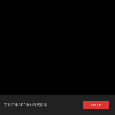
下載四季APP讓影音更順暢
立即下載