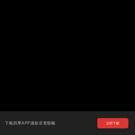
下載四季APP讓影音更順暢
立即下載