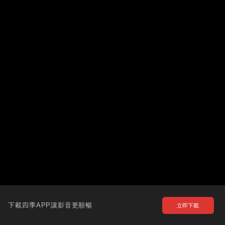
下載四季APP讓影音更順暢
立即下載