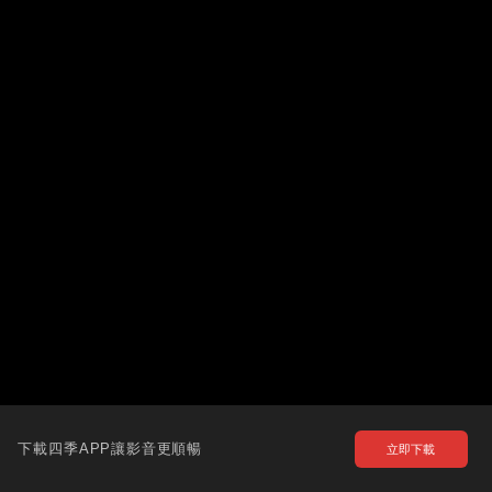
下載四季APP讓影音更順暢
立即下載