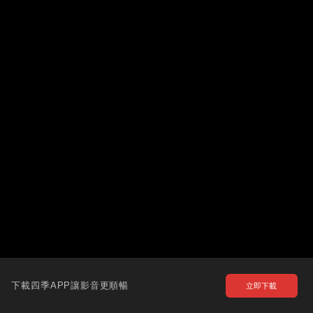
下載四季APP讓影音更順暢
立即下載