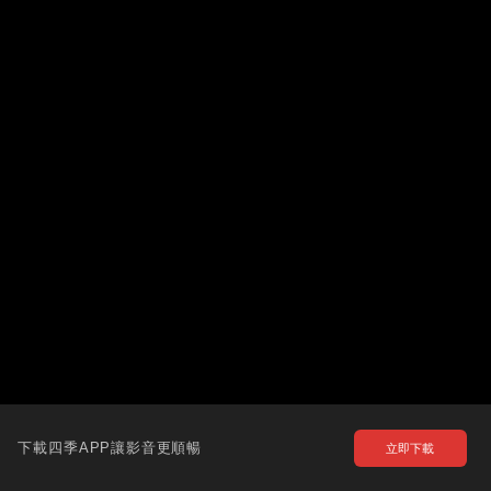
下載四季APP讓影音更順暢
立即下載