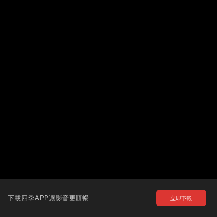
下載四季APP讓影音更順暢
立即下載