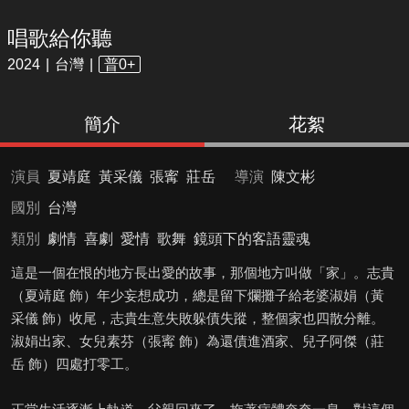
唱歌給你聽
2024
台灣
普0+
簡介
花絮
演員
夏靖庭
黃采儀
張寗
莊岳
導演
陳文彬
國別
台灣
類別
劇情
喜劇
愛情
歌舞
鏡頭下的客語靈魂
這是一個在恨的地方長出愛的故事，那個地方叫做「家」。志貴
（夏靖庭 飾）年少妄想成功，總是留下爛攤子給老婆淑娟（黃
采儀 飾）收尾，志貴生意失敗躲債失蹤，整個家也四散分離。
淑娟出家、女兒素芬（張寗 飾）為還債進酒家、兒子阿傑（莊
岳 飾）四處打零工。