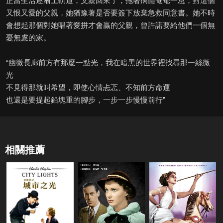
正當生活逐漸上軌道，父親回來了，拖著病體奄奄一息，對這個
又恨又愛的父親，她猶豫著是否要簽下放棄急救同意書。她不時
會想起那個對她唱著愛拼才會贏的父親，曾許諾要給他們一個無
憂無慮的家。
“幽微長廊前方有那麼一點光，我在暗黑的世界裡找尋那一絲微
光
不見得那就叫希望，即使心情忐忑、不知前方命運
也還是要提起鉛塊重的腳步，一步一步慢慢前行”
相關推薦