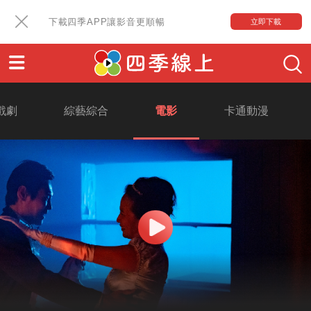
下載四季APP讓影音更順暢
立即下載
戲劇
綜藝綜合
電影
卡通動漫