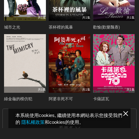
共1集
共1集
共1集
城市之光
茶杯裡的風暴
歡愉(歡樂飄香)
共1集
共1集
共1集
綠金龜的模仿犯
阿婆非死不可
卡薩諾瓦
本系統使用cookies, 繼續使用本網站表示您接受我們
的
隱私權政策
和cookies的使用。
看更多