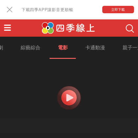
下載四季APP讓影音更順暢
立即下載
劇
綜藝綜合
電影
卡通動漫
親子一