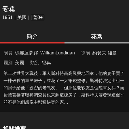
愛巢
1951
美國
普0+
簡介
花絮
演員
瑪麗蓮夢露
WilliamLundigan
導演
約瑟夫·紐曼
國別
美國
類別
經典
第二次世界大戰後，軍人斯科特高高興興地回家，他的妻子買了
一棟破舊的軍民房子，並花了一大筆錢整修。斯科特決定出租一
間房子給他「親密的老戰友」，但那位老戰友是位陸軍女兵？而
緊接著接著聯邦調查員也來到這棟房子，斯科特夫婦發現這似乎
並不是他們想像中那種快樂的家…
相關推薦