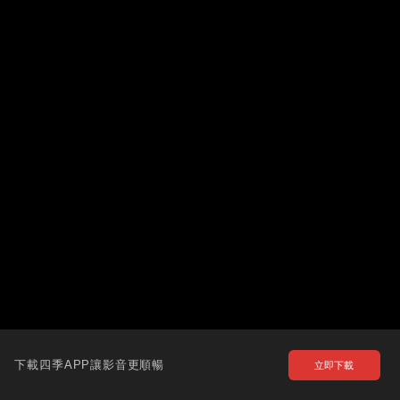
下載四季APP讓影音更順暢
立即下載