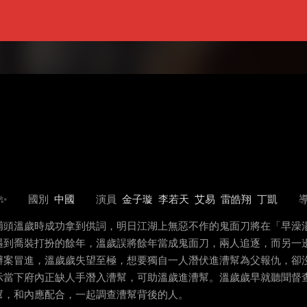
✨
國別
中國
演員
金子璇
李若天
艾易
雷皓翔
丁凱
頭溫歲時成功拿到供詞，明日江湖上無惡不作的鬼面刀將在「早澡
遇到喬裝打扮的餘年，溫歲誤將餘年當成鬼面刀，兩人追逐，而另一
辦案冒進，溫歲歲失望至極，想要獨自一人潛伏進漕幫為父報仇，卻
示當下府內正缺人手潛入漕幫，可助溫歲進漕幫。溫歲歲早就聽聞督
幫，和內應配合，一起調查漕幫背後的人。