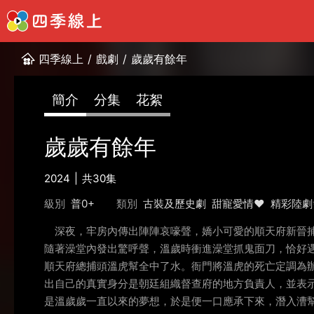
四季線上
/
戲劇
/
歲歲有餘年
簡介
分集
花絮
歲歲有餘年
2024
共30集
級別
普0+
類別
古裝及歷史劇
甜寵愛情❤️
精彩陸劇
深夜，牢房內傳出陣陣哀嚎聲，嬌小可愛的順天府新晉捕
隨著澡堂內發出驚呼聲，溫歲時衝進澡堂抓鬼面刀，恰好
順天府總捕頭溫虎幫全中了水。衙門將溫虎的死亡定調為
出自己的真實身分是朝廷組織督查府的地方負責人，並表
是溫歲歲一直以來的夢想，於是便一口應承下來，潛入漕