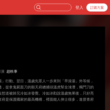
登入
訂購方案
導演
趙軼事
湯」行動。翌日，溫歲先眾人一步來到「早澡湯」外等候，
邊，捉拿鬼屍面刀的順天府總捕頭溫虎幫全湌漕，獨門刀的
沒想道被師兄冷如冰發覺。冷如冰勸說溫歲無果後，只好亮
查府是保護國家的最高機構，裡面能人俠士很多，進督查府