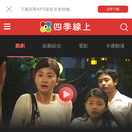
下載四季APP讓影音更順暢
立即下載
戲劇
綜藝綜合
電影
卡通動漫