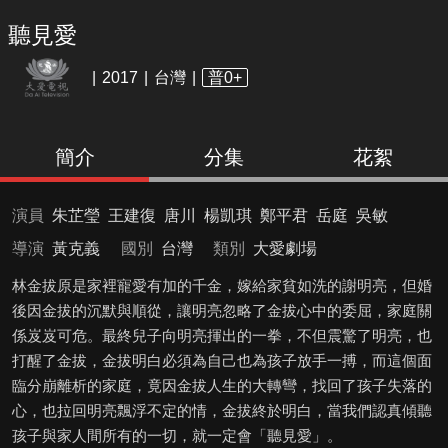
聽見愛
2017
台灣
普0+
簡介
分集
花絮
演員
朱芷瑩
王建復
唐川
楊凱琪
鄭平君
岳庭
吳敏
導演
黃克義
國別
台灣
類別
大愛劇場
林金拔原是家裡寵愛有加的千金，嫁給家貧如洗的謝明亮，但婚
後因金拔的沉默與順從，讓明亮忽略了金拔心中的委屈，家庭關
係岌岌可危。最終兒子向明亮揮出的一拳，不但震驚了明亮，也
打醒了金拔，金拔明白必須為自己也為孩子放手一搏，而這個面
臨分崩離析的家庭，竟因金拔人生的大轉彎，找回了孩子失落的
心，也拉回明亮飄浮不定的情，金拔終於明白，當我們認真傾聽
孩子與家人間所有的一切，就一定會「聽見愛」。