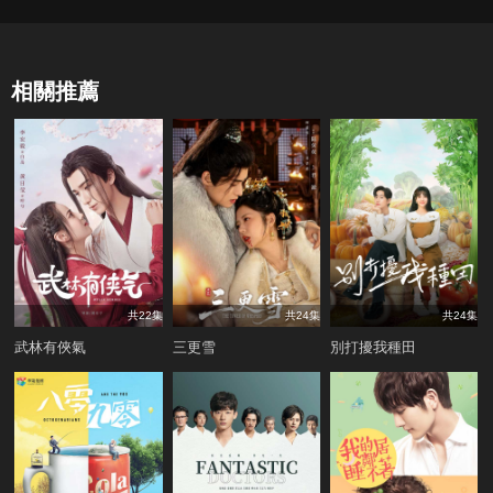
相關推薦
共22集
共24集
共24集
武林有俠氣
三更雪
別打擾我種田