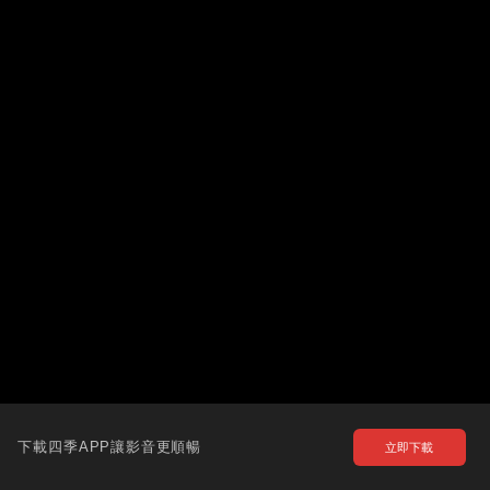
下載四季APP讓影音更順暢
立即下載