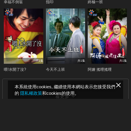
幸福不倒翁
指印
終極一班
共1集
共1集
共1集
喂!水開了沒?
今天不上班
阿嬤 搖哩搖哩
本系統使用cookies, 繼續使用本網站表示您接受我們
的
隱私權政策
和cookies的使用。
看更多