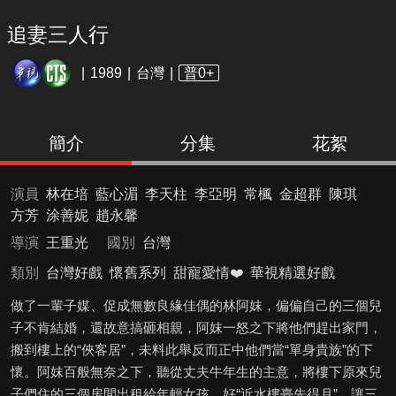
追妻三人行
1989
台灣
普0+
簡介
分集
花絮
演員
林在培
藍心湄
李天柱
李亞明
常楓
金超群
陳琪
方芳
涂善妮
趙永馨
導演
王重光
國別
台灣
類別
台灣好戲
懷舊系列
甜寵愛情❤️
華視精選好戲
做了一輩子媒、促成無數良緣佳偶的林阿妺，偏偏自己的三個兒
子不肯結婚，還故意搞砸相親，阿妺一怒之下將他們趕出家門，
搬到樓上的“俠客居”，未料此舉反而正中他們當“單身貴族”的下
懷。阿妺百般無奈之下，聽從丈夫牛年生的主意，將樓下原來兒
子們住的三個房間出租給年輕女孩，好“近水樓臺先得月”，讓三