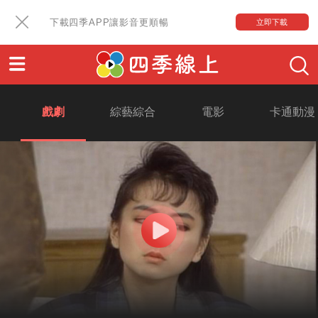
下載四季APP讓影音更順暢
立即下載
戲劇
綜藝綜合
電影
卡通動漫