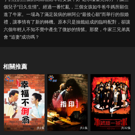
個兒子“日久生情”。經過一番忙亂，三個女孩如牛爸牛媽所願住
進了牛家。一場為了滿足裝病的林阿公“最後心願”而舉行的假婚
禮，讓事情有了新的轉機。原本只是抽籤組成的臨時配對，卻讓
六個年輕人不知不覺中產生了微妙的情愫。那麼，牛家三兄弟真
會 “追妻”成功嗎？
相關推薦
共1集
共1集
共32集