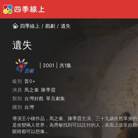
四季線上
/
戲劇
/
遺失
遺失
2001
共1集
級別
普0+
演員
馬之秦
陳季霞
類別
台灣好戲
單元劇集
國別
台灣
導演王小棣作品，馬之秦、陳季霞主演。三十九歲依然單身的
是改變兩人世界，為秀敏找到可以託付的人，表面上並非自願
眼睛都可以想像...