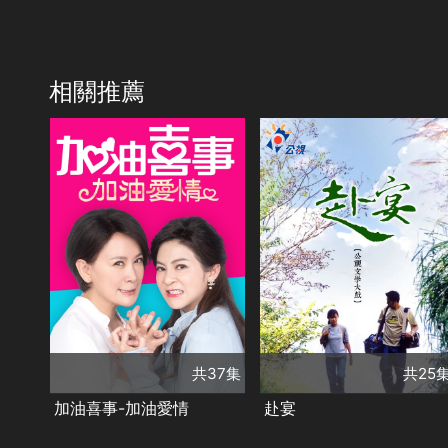
相關推薦
共37集
演員
陳亞蘭
洪都拉斯
共25集
王彩樺
李興文
演員
劉秀雯
周曉涵
周幼婷
藍正龍
周孝安
鄒承恩
馬志翔
竇智孔
類別
楊晴
臧芮軒
劉育仁
張美瑤
尤學廷
台灣好戲
甜寵愛情
張鈞甯
朱陸豪
❤️
必追戲劇
類別
張國棟
洪誠陽
TVBS台劇
台灣好戲
李佩珊
黃政楊
共37集
共25
王逸詩
潘麗麗
陳季霞
紀蔚然
加油喜事-加油愛情
赴宴
藍博洲
王明台