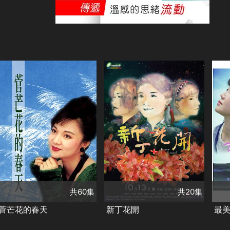
演
李
共60集
共20集
謝
演員
演員
白冰冰
陳松勇
朱芷瑩
施名帥
郭
潘麗麗
方駿
柯奐如
洪綺陽
許
類
吳炎棟
邱淑宜
江青霞 高尹辰
台
狄鶯
林秀玲
許亞琦
藍葦華
甜
類別
類別
趙永馨
王識賢
溫吉興
吳伊婷
台灣好戲
民視好戲
台灣好戲
客家戲劇
小
林盈男
加勢大周
巫宗翰
井出直樹
共60集
共20集
阿部寬
大谷主水
方志明
王道南 李秋霞
菅芒花的春天
新丁花開
最
林志儒
陳昱丞
張捷