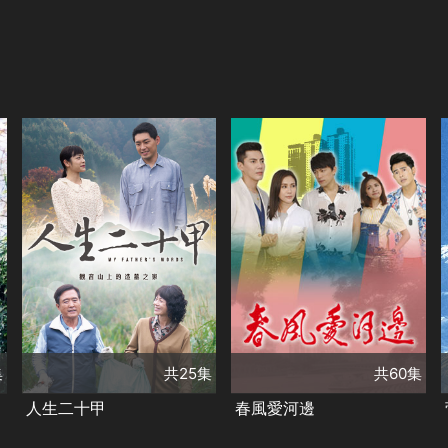
共60集
演員
共25集
李政穎
林玟誼
演員
柯淑勤
檢場
王宇婕
黃玉榮
王凱
吳沛寧
蔡侑勳
類別
台灣好戲
偶像劇
類別
台灣好戲
大愛劇場
甜寵愛情❤️
甜寵愛情❤️
華視精選好戲
集
共25集
共60集
人生二十甲
春風愛河邊