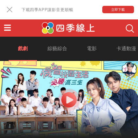
下載四季APP讓影音更順暢
立即下載
戲劇
綜藝綜合
電影
卡通動漫