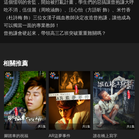
這個懦弱的舍監，開始被打亂計畫，學生們的惡搞讓曾抱謙大呼
吃不消，伍佳麗（周曉涵飾）、汪心怡（方語昕 飾）、米竹香
（杜詩梅 飾）三位女漢子鐵血教師決定改造曾抱謙，讓他成為
可以獨當一面的專業教師！
曾抱謙會硬起來，帶領高三乙班突破重重難關嗎？
相關推薦
共1集
共1集
共1集
腳踏車的祝福
AR盜夢事件
誰在橋上寫字