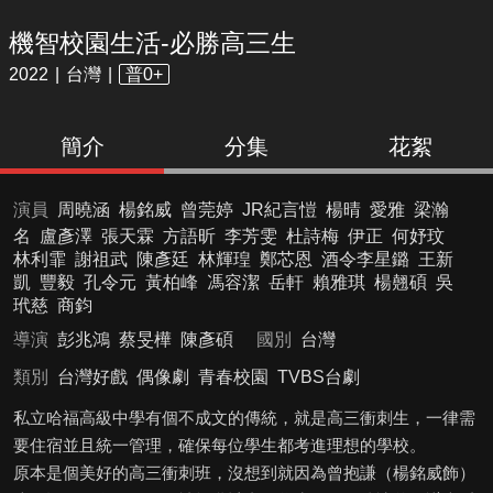
機智校園生活-必勝高三生
2022
台灣
普0+
簡介
分集
花絮
演員
周曉涵
楊銘威
曾莞婷
JR紀言愷
楊晴
愛雅
梁瀚
名
盧彥澤
張天霖
方語昕
李芳雯
杜詩梅
伊正
何妤玟
林利霏
謝祖武
陳彥廷
林輝瑝
鄭芯恩
酒令李星鏴
王新
凱
豐毅
孔令元
黃柏峰
馮容潔
岳軒
賴雅琪
楊翹碩
吳
玳慈
商鈞
導演
彭兆鴻
蔡旻樺
陳彥碩
國別
台灣
類別
台灣好戲
偶像劇
青春校園
TVBS台劇
私立哈福高級中學有個不成文的傳統，就是高三衝刺生，一律需
要住宿並且統一管理，確保每位學生都考進理想的學校。
原本是個美好的高三衝刺班，沒想到就因為曾抱謙（楊銘威飾）